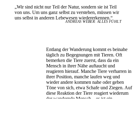
„Wir sind nicht nur Teil der Natur, sondern sie ist Teil
von uns. Um uns ganz selbst zu verstehen, müssen wir
uns selbst in anderen Lebewesen wiedererkennen.“
ANDREAS WEBER: ALLES FÜHLT
Entlang der Wanderung kommt es beinahe
täglich zu Begegnungen mit Tieren. Oft
bemerken die Tiere zuerst, dass da ein
Mensch in ihrer Nähe auftaucht und
reagieren hierauf. Manche Tiere verharren in
ihrer Position, manche laufen weg und
wieder andere kommen nahe oder geben
Töne von sich, etwa Schafe und Ziegen. Auf
diese Reaktion der Tiere reagiert wiederum
der wandernde Mensch – es ist ein
gegenseitiges Voneinander-Notiz-nehmen.
Die Tiere als eigenständiges und
eigensinniges Gegenüber »antworten« aus
sich heraus und nicht etwa, weil wandernde
Menschen dies „einschalten“ könnten.
Solche Momente über eine längere