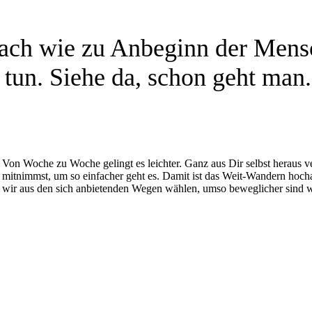
fach wie zu Anbeginn der Mens
 tun. Siehe da, schon geht man
Von Woche zu Woche gelingt es leichter. Ganz aus Dir selbst heraus
mitnimmst, um so einfacher geht es. Damit ist das Weit-Wandern hochak
wir aus den sich anbietenden Wegen wählen, umso beweglicher sind w
Eine Fernwanderung ist gleichwohl „nur“ eine Ausnahme-Zeit. Anschl
selbe Umgebung, die selbe persönliche Rolle und in die gewohnte K
und Einsichten bleiben. Und eben dies eröffnet eine Freiheit, die Di
ktion ist Gewinn.