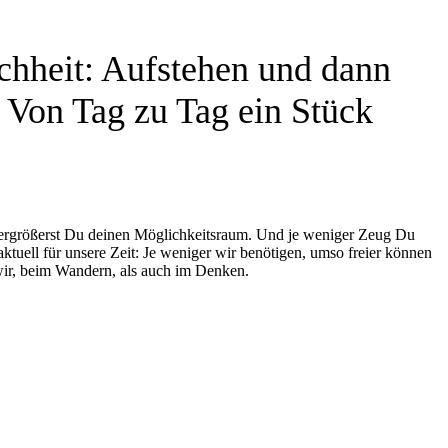
chheit: Aufstehen und dann
. Von Tag zu Tag ein Stück
 vergrößerst Du deinen Möglichkeitsraum. Und je weniger Zeug Du
tuell für unsere Zeit: Je weniger wir benötigen, umso freier können
ir, beim Wandern, als auch im Denken.
ießend kehrt man sehr wahrscheinlich in die selbe Wohnung, die
omfort-Zone zurück. Jedoch die unterwegs gewonnenen Erfahrungen
r niemand nehmen kann:
OTL AICHER; 1922 – 91