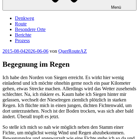
Menü
Denkweg
Route
Besondere Orte
Berichte
Prozess
Veröffentlicht
2015-08-04
2026-06-06
von
QuerRouteAZ
am
Begegnung im Regen
Ich habe den Norden von Siegen erreicht. Es wirkt hier wenig
einladend und ich möchte ohnehin gerne noch ein paar Kilometer
gehen, etwas Strecke machen. Allerdings wird das Wetter zusehends
schlechter. Na, ich riskiere es. Kaum habe ich Siegen hinter mir
gelassen, wechselt der Nieselregen ziemlich plötzlich in starken
Regen. Ich flüchte mich in einen jungen, dichten Fichtenwald, um
dort unterzustehen. Noch ist der Boden trocken, was sich aber bald
ändert. Überall tropft es jetzt.
So stelle ich mich so nah wie möglich neben den Stamm einer
Fichte, um möglichst wenig Wind und Regen abzubekommen.
Bewegungslos und angewurzelt wie eine Fichte stehe ich so da und